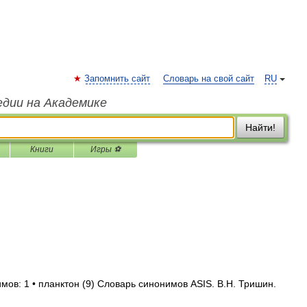
Запомнить сайт
Словарь на свой сайт
RU
едии на Академике
Найти!
Книги
Игры ⚽
мов: 1 • планктон (9) Словарь синонимов ASIS. В.Н. Тришин.