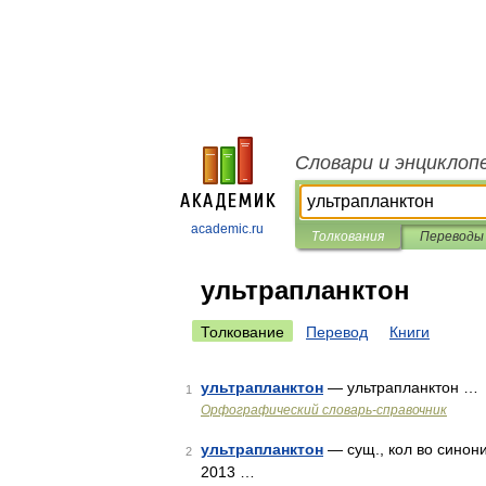
Словари и энциклоп
academic.ru
Толкования
Переводы
ультрапланктон
Толкование
Перевод
Книги
ультрапланктон
— ультрапланктон …
1
Орфографический словарь-справочник
ультрапланктон
— сущ., кол во синони
2
2013 …