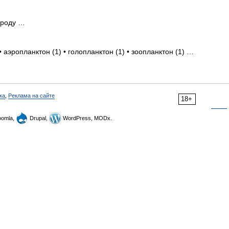
 роду …
 аэропланктон (1) • голопланктон (1) • зоопланктон (1) …
ка
,
Реклама на сайте
18+
omla,
Drupal,
WordPress, MODx.