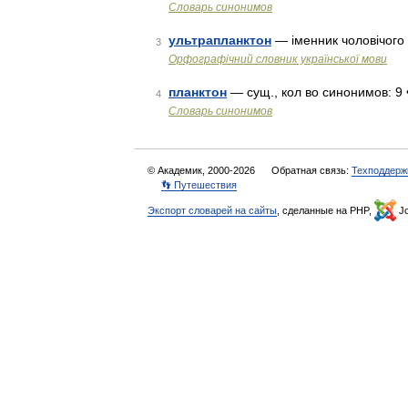
Словарь синонимов
ультрапланктон
— іменник чоловічого
3
Орфографічний словник української мови
планктон
— сущ., кол во синонимов: 9 •
4
Словарь синонимов
© Академик, 2000-2026
Обратная связь:
Техподдерж
👣 Путешествия
Экспорт словарей на сайты
, сделанные на PHP,
Jo